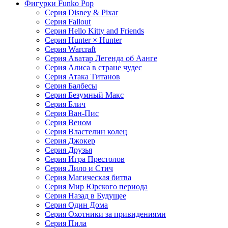
Фигурки Funko Pop
Серия Disney & Pixar
Серия Fallout
Серия Hello Kitty and Friends
Серия Hunter × Hunter
Серия Warcraft
Серия Аватар Легенда об Аанге
Серия Алиса в стране чудес
Серия Атака Титанов
Серия Балбесы
Серия Безумный Макс
Серия Блич
Серия Ван-Пис
Серия Веном
Серия Властелин колец
Серия Джокер
Серия Друзья
Серия Игра Престолов
Серия Лило и Стич
Серия Магическая битва
Серия Мир Юрского периода
Серия Назад в Будущее
Серия Один Дома
Серия Охотники за привидениями
Серия Пила