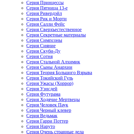
Серия Принцессы
Серия Пятница 13-е
Серия Ривердэйл
Серия Рик и Морти
Серия Салли Фейс
Серия Сверхъестественное
Серия Секретные материалы
Серия Симпсоны
Серия Сияние
Серия Скуби-Ду
Серия Сотня
Серия Стальной Алхимик
Серия Сыны Анархии
Серия Теория Большого Взрыва
Серия Токийский Гуль
Серия Ужасы (Хоррор)
Серия Уэнсдей
Серия Футурама
Серия Ходячие Мертвецы
Серия Человек Паук
Серия Черный клевер
Серия Ведьмак
Серия Гарри Поттер
Серия Наруто
Серия Очень странные дела