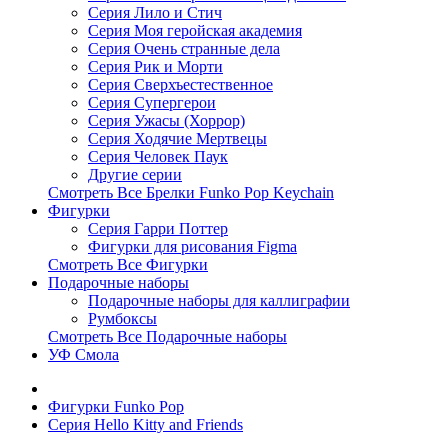
Серия Лило и Стич
Серия Моя геройская академия
Серия Очень странные дела
Серия Рик и Морти
Серия Сверхъестественное
Серия Супергерои
Серия Ужасы (Хоррор)
Серия Ходячие Мертвецы
Серия Человек Паук
Другие серии
Смотреть Все Брелки Funko Pop Keychain
Фигурки
Серия Гарри Поттер
Фигурки для рисования Figma
Смотреть Все Фигурки
Подарочные наборы
Подарочные наборы для каллиграфии
Румбоксы
Смотреть Все Подарочные наборы
УФ Смола
Фигурки Funko Pop
Серия Hello Kitty and Friends