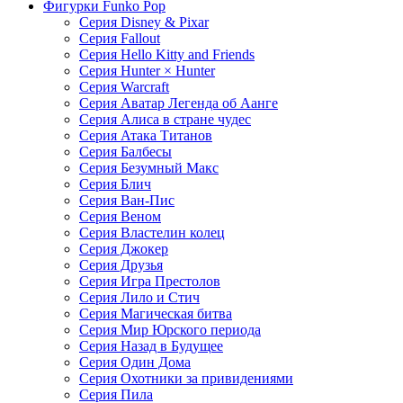
Фигурки Funko Pop
Серия Disney & Pixar
Серия Fallout
Серия Hello Kitty and Friends
Серия Hunter × Hunter
Серия Warcraft
Серия Аватар Легенда об Аанге
Серия Алиса в стране чудес
Серия Атака Титанов
Серия Балбесы
Серия Безумный Макс
Серия Блич
Серия Ван-Пис
Серия Веном
Серия Властелин колец
Серия Джокер
Серия Друзья
Серия Игра Престолов
Серия Лило и Стич
Серия Магическая битва
Серия Мир Юрского периода
Серия Назад в Будущее
Серия Один Дома
Серия Охотники за привидениями
Серия Пила