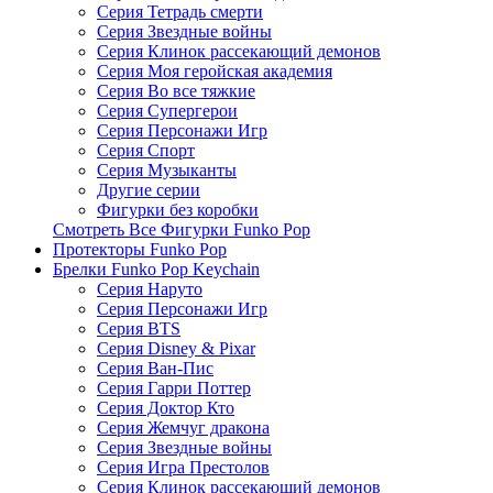
Серия Тетрадь смерти
Серия Звездные войны
Серия Клинок рассекающий демонов
Серия Моя геройская академия
Серия Во все тяжкие
Серия Супергерои
Серия Персонажи Игр
Серия Спорт
Серия Музыканты
Другие серии
Фигурки без коробки
Смотреть Все Фигурки Funko Pop
Протекторы Funko Pop
Брелки Funko Pop Keychain
Серия Наруто
Серия Персонажи Игр
Серия BTS
Серия Disney & Pixar
Серия Ван-Пис
Серия Гарри Поттер
Серия Доктор Кто
Серия Жемчуг дракона
Серия Звездные войны
Серия Игра Престолов
Серия Клинок рассекающий демонов