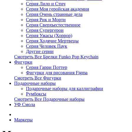
Серия Лило и Стич
Серия Моя геройская академия
Серия Очень странные дела
Серия Рик и Морти
Серия Сверхъестественное
Серия Супергерои
Серия Ужасы (Хоррор)
Серия Ходячие Мертвецы
Серия Человек Паук
Другие серии
Смотреть Все Брелки Funko Pop Keychain
Фигурки
Серия Гарри Поттер
Фигурки для рисования Figma
Смотреть Все Фигурки
Подарочные наборы
Подарочные наборы для каллиграфии
Румбоксы
Смотреть Все Подарочные наборы
УФ Смола
Маркеры