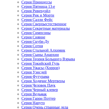
Серия Принцессы
Серия Пятница 13-е
Серия Ривердэйл
Серия Рик и Морти
Серия Салли Фейс
Серия Сверхъестественное
Серия Секретные материалы
Серия Симпсоны
Серия Сияние
Серия Скуби-Ду
Серия Сотня
Серия Стальной Алхимик
Серия Сыны Анархии
Серия Теория Большого Взрыва
Серия Токийский Гуль
Серия Ужасы (Хоррор)
Серия Уэнсдей
Серия Футурама
Серия Ходячие Мертвецы
Серия Человек Паук
Серия Черный клевер
Серия Ведьмак
Серия Гарри Поттер
Серия Наруто
Серия Очень странные дела