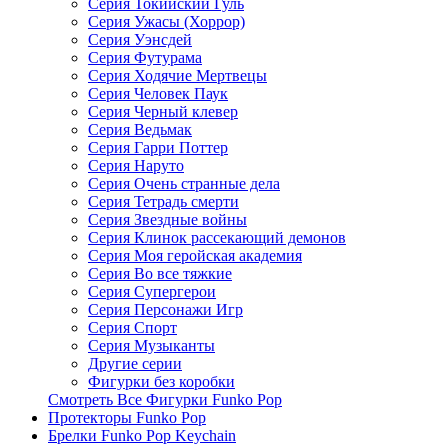
Серия Токийский Гуль
Серия Ужасы (Хоррор)
Серия Уэнсдей
Серия Футурама
Серия Ходячие Мертвецы
Серия Человек Паук
Серия Черный клевер
Серия Ведьмак
Серия Гарри Поттер
Серия Наруто
Серия Очень странные дела
Серия Тетрадь смерти
Серия Звездные войны
Серия Клинок рассекающий демонов
Серия Моя геройская академия
Серия Во все тяжкие
Серия Супергерои
Серия Персонажи Игр
Серия Спорт
Серия Музыканты
Другие серии
Фигурки без коробки
Смотреть Все Фигурки Funko Pop
Протекторы Funko Pop
Брелки Funko Pop Keychain