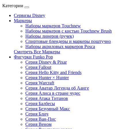
Категории
Сервизы Disney
Маркеры
Наборы маркеров Touchnew
Наборы маркеров c кистью Touchnew Brush
Наборы линеров (ручек)
Спиртовые блендеры и маркеры поштучно
Наборы акриловых маркеров Posca
Смотреть Все Маркеры
Фигурки Funko Pop
Серия Disney & Pixar
Серия Fallout
Серия Hello Kitty and Friends
Серия Hunter × Hunter
Серия Warcraft
Серия Аватар Легенда об Аанге
Серия Алиса в стране чудес
Серия Атака Титанов
Серия Балбесы
Серия Безумный Макс
Серия Блич
Серия Ван-Пис
Серия Веном