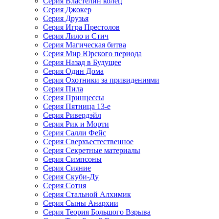
Серия Властелин колец
Серия Джокер
Серия Друзья
Серия Игра Престолов
Серия Лило и Стич
Серия Магическая битва
Серия Мир Юрского периода
Серия Назад в Будущее
Серия Один Дома
Серия Охотники за привидениями
Серия Пила
Серия Принцессы
Серия Пятница 13-е
Серия Ривердэйл
Серия Рик и Морти
Серия Салли Фейс
Серия Сверхъестественное
Серия Секретные материалы
Серия Симпсоны
Серия Сияние
Серия Скуби-Ду
Серия Сотня
Серия Стальной Алхимик
Серия Сыны Анархии
Серия Теория Большого Взрыва