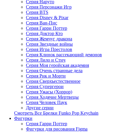
Серия Наруто
Серия Персонажи Игр
Серия BTS
Серия Disney & Pixar
Серия Ван-Пис
Серия Гарри Поттер
Серия Доктор Кто
Серия Жемчуг дракона
Серия Звездные войны
Серия Игра Престолов
Серия Клинок рассекающий демонов
Серия Лило и Стич
Серия Моя геройская академия
Серия Очень странные дела
Серия Рик и Морти
Серия Сверхъестественное
Серия Супергерои
Серия Ужасы (Хоррор)
Серия Ходячие Мертвецы
Серия Человек Паук
Другие серии
Смотреть Все Брелки Funko Pop Keychain
Фигурки
Серия Гарри Поттер
Фигурки для рисования Figma