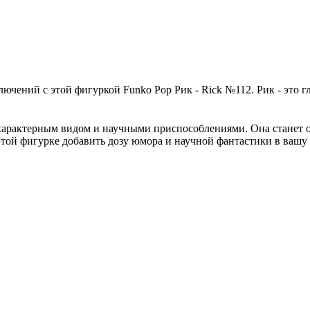
чений с этой фигуркой Funko Pop Рик - Rick №112. Рик - это г
го характерным видом и научными приспособлениями. Она стане
этой фигурке добавить дозу юмора и научной фантастики в вашу