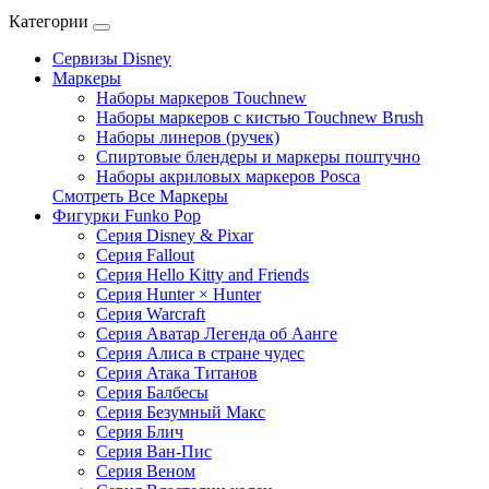
Категории
Сервизы Disney
Маркеры
Наборы маркеров Touchnew
Наборы маркеров c кистью Touchnew Brush
Наборы линеров (ручек)
Спиртовые блендеры и маркеры поштучно
Наборы акриловых маркеров Posca
Смотреть Все Маркеры
Фигурки Funko Pop
Серия Disney & Pixar
Серия Fallout
Серия Hello Kitty and Friends
Серия Hunter × Hunter
Серия Warcraft
Серия Аватар Легенда об Аанге
Серия Алиса в стране чудес
Серия Атака Титанов
Серия Балбесы
Серия Безумный Макс
Серия Блич
Серия Ван-Пис
Серия Веном