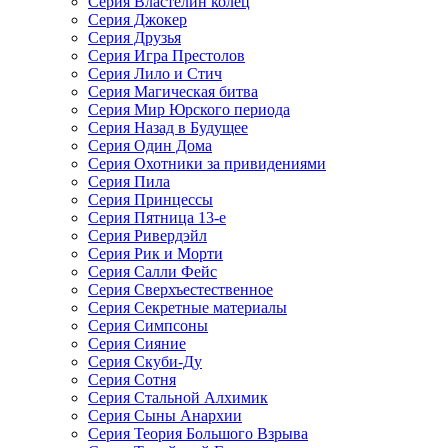
Серия Властелин колец
Серия Джокер
Серия Друзья
Серия Игра Престолов
Серия Лило и Стич
Серия Магическая битва
Серия Мир Юрского периода
Серия Назад в Будущее
Серия Один Дома
Серия Охотники за привидениями
Серия Пила
Серия Принцессы
Серия Пятница 13-е
Серия Ривердэйл
Серия Рик и Морти
Серия Салли Фейс
Серия Сверхъестественное
Серия Секретные материалы
Серия Симпсоны
Серия Сияние
Серия Скуби-Ду
Серия Сотня
Серия Стальной Алхимик
Серия Сыны Анархии
Серия Теория Большого Взрыва