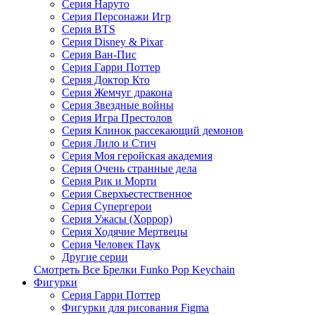
Серия Наруто
Серия Персонажи Игр
Серия BTS
Серия Disney & Pixar
Серия Ван-Пис
Серия Гарри Поттер
Серия Доктор Кто
Серия Жемчуг дракона
Серия Звездные войны
Серия Игра Престолов
Серия Клинок рассекающий демонов
Серия Лило и Стич
Серия Моя геройская академия
Серия Очень странные дела
Серия Рик и Морти
Серия Сверхъестественное
Серия Супергерои
Серия Ужасы (Хоррор)
Серия Ходячие Мертвецы
Серия Человек Паук
Другие серии
Смотреть Все Брелки Funko Pop Keychain
Фигурки
Серия Гарри Поттер
Фигурки для рисования Figma