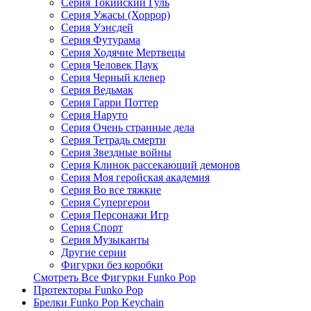
Серия Токийский Гуль
Серия Ужасы (Хоррор)
Серия Уэнсдей
Серия Футурама
Серия Ходячие Мертвецы
Серия Человек Паук
Серия Черный клевер
Серия Ведьмак
Серия Гарри Поттер
Серия Наруто
Серия Очень странные дела
Серия Тетрадь смерти
Серия Звездные войны
Серия Клинок рассекающий демонов
Серия Моя геройская академия
Серия Во все тяжкие
Серия Супергерои
Серия Персонажи Игр
Серия Спорт
Серия Музыканты
Другие серии
Фигурки без коробки
Смотреть Все Фигурки Funko Pop
Протекторы Funko Pop
Брелки Funko Pop Keychain