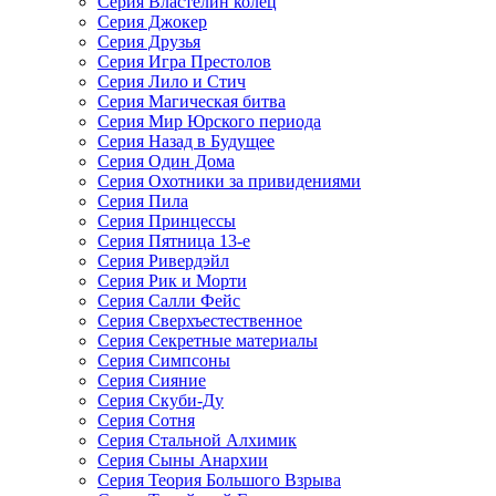
Серия Властелин колец
Серия Джокер
Серия Друзья
Серия Игра Престолов
Серия Лило и Стич
Серия Магическая битва
Серия Мир Юрского периода
Серия Назад в Будущее
Серия Один Дома
Серия Охотники за привидениями
Серия Пила
Серия Принцессы
Серия Пятница 13-е
Серия Ривердэйл
Серия Рик и Морти
Серия Салли Фейс
Серия Сверхъестественное
Серия Секретные материалы
Серия Симпсоны
Серия Сияние
Серия Скуби-Ду
Серия Сотня
Серия Стальной Алхимик
Серия Сыны Анархии
Серия Теория Большого Взрыва