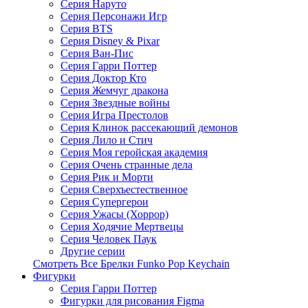
Серия Наруто
Серия Персонажи Игр
Серия BTS
Серия Disney & Pixar
Серия Ван-Пис
Серия Гарри Поттер
Серия Доктор Кто
Серия Жемчуг дракона
Серия Звездные войны
Серия Игра Престолов
Серия Клинок рассекающий демонов
Серия Лило и Стич
Серия Моя геройская академия
Серия Очень странные дела
Серия Рик и Морти
Серия Сверхъестественное
Серия Супергерои
Серия Ужасы (Хоррор)
Серия Ходячие Мертвецы
Серия Человек Паук
Другие серии
Смотреть Все Брелки Funko Pop Keychain
Фигурки
Серия Гарри Поттер
Фигурки для рисования Figma