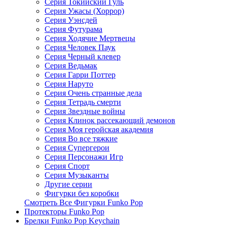
Серия Токийский Гуль
Серия Ужасы (Хоррор)
Серия Уэнсдей
Серия Футурама
Серия Ходячие Мертвецы
Серия Человек Паук
Серия Черный клевер
Серия Ведьмак
Серия Гарри Поттер
Серия Наруто
Серия Очень странные дела
Серия Тетрадь смерти
Серия Звездные войны
Серия Клинок рассекающий демонов
Серия Моя геройская академия
Серия Во все тяжкие
Серия Супергерои
Серия Персонажи Игр
Серия Спорт
Серия Музыканты
Другие серии
Фигурки без коробки
Смотреть Все Фигурки Funko Pop
Протекторы Funko Pop
Брелки Funko Pop Keychain