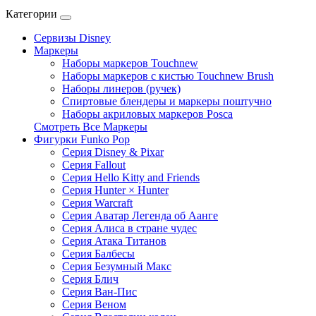
Категории
Сервизы Disney
Маркеры
Наборы маркеров Touchnew
Наборы маркеров c кистью Touchnew Brush
Наборы линеров (ручек)
Спиртовые блендеры и маркеры поштучно
Наборы акриловых маркеров Posca
Смотреть Все Маркеры
Фигурки Funko Pop
Серия Disney & Pixar
Серия Fallout
Серия Hello Kitty and Friends
Серия Hunter × Hunter
Серия Warcraft
Серия Аватар Легенда об Аанге
Серия Алиса в стране чудес
Серия Атака Титанов
Серия Балбесы
Серия Безумный Макс
Серия Блич
Серия Ван-Пис
Серия Веном